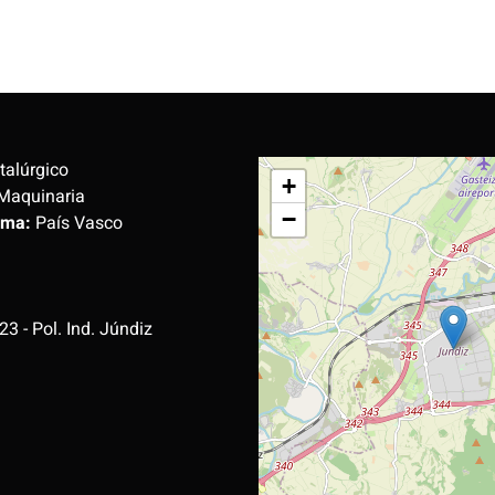
alúrgico
+
Maquinaria
−
oma:
País Vasco
3 - Pol. Ind. Júndiz