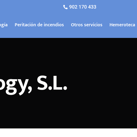
902 170 433
ogía
Peritación de incendios
Otros servicios
Hemeroteca
gy, S.L.