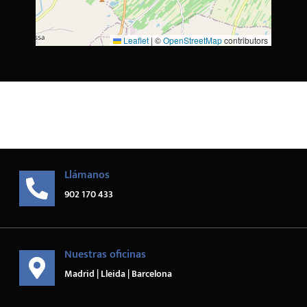
Leaflet
|
©
OpenStreetMap
contributors
Llámanos
902 170 433
Nuestras oficinas
Madrid | Lleida | Barcelona