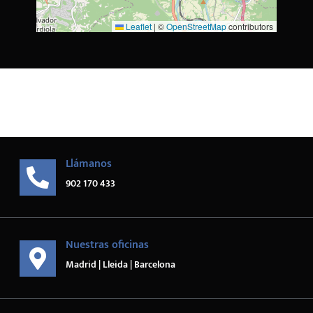
Leaflet
|
©
OpenStreetMap
contributors
Llámanos
902 170 433
Nuestras oficinas
Madrid | Lleida | Barcelona