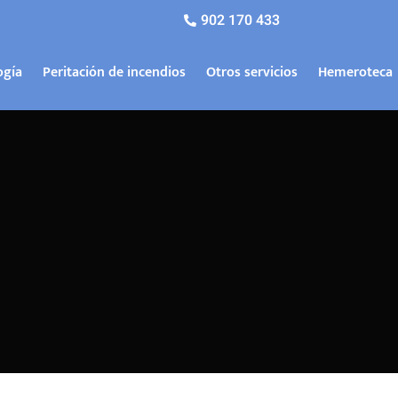
902 170 433
ogía
Peritación de incendios
Otros servicios
Hemeroteca