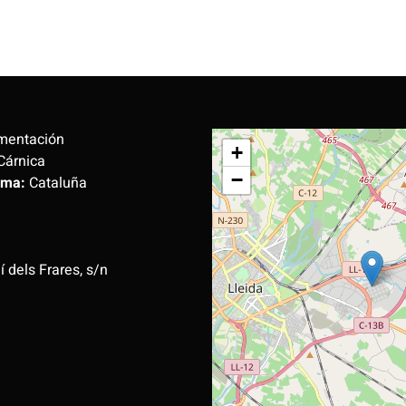
mentación
+
Cárnica
−
oma:
Cataluña
í dels Frares, s/n