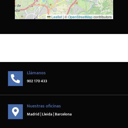
Leaflet
|
©
OpenStreetMap
contributors
Llámanos
902 170 433
Nuestras oficinas
Madrid | Lleida | Barcelona