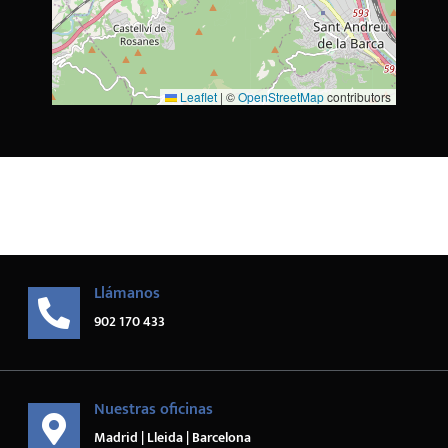
Leaflet
|
©
OpenStreetMap
contributors
Llámanos
902 170 433
Nuestras oficinas
Madrid | Lleida | Barcelona